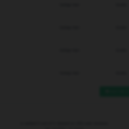
Setiap Hari
Gratis
Setiap Hari
Gratis
Setiap Hari
Gratis
Setiap Hari
Gratis
DAFTAR DI
is ranked
5
out of
5
. Based on
250
user reviews.