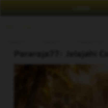
LOGIN
Pararaja77
Pararaja77
Pararaja77 Viral
Pararaja77: Jelajahi 