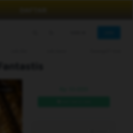
DAFTAR
SIGN IN
JOIN
Link Slot
Link Gacor
Pararaja77 Viral
Fantastis
Rp
10.000
DAFTAR DI SINI
Level 4