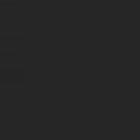
 pengguna
up setiap
yaman
engalaman