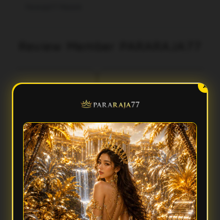
Pararaja77 Maxwin
Review Member PARARAJA77
aka
Fery
X
3 menit lalu
5 menit lalu
l***
Ilh***
Dunia Penuh Warna
Banyak Kejutan
araja77 punya tampilan yang
Saya suka Pararaja77 karena selalu
rah dan menarik. Aksesnya
terasa fresh. Ada nuansa seru, fitur
t, menunya rapi, dan suasana
mudah dipahami, dan pengalaman
oplay-nya bikin pengalaman
bermain jadi tidak membosankan.
terasa lebih seru.
FAQ — Pertanyaan Umum
Apa yang membuat Pararaja77 terasa seru untuk dijelajahi?