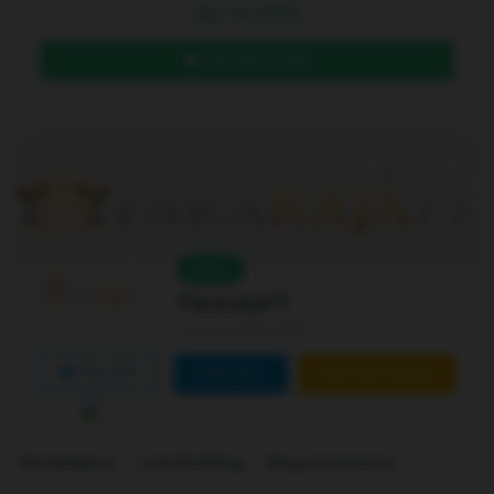
Rp
10.000
DAFTAR DI SINI
Level 4
Online
Pararaja77
Joined Jan 01 2026
FOLLOW
CONTACT
CUSTOM ORDER
Marketplace
Link Building
Blog Comments