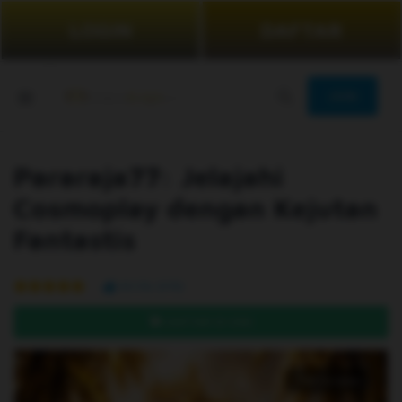
LOGIN
DAFTAR
JOIN
Pararaja77: Jelajahi
Cosmoplay dengan Kejutan
Fantastis
99.5% (976)
DAFTAR DI SINI