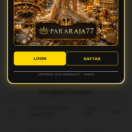
Pararaja77 menghadirkan dunia cosmoplay penuh warna,
Apakah Pararaja77 cocok untuk pengguna baru?
tampilan modern, akses cepat, dan kejutan menarik yang
membuat pengalaman digital lebih menyenangkan.
Ya, Pararaja77 memiliki navigasi sederhana dan tampilan
Apa keunggulan dunia cosmoplay di Pararaja77?
yang mudah dipahami sehingga cocok untuk pengguna baru
maupun pengguna berpengalaman.
Dunia cosmoplay di Pararaja77 menawarkan suasana penuh
Apakah Pararaja77 bisa diakses melalui perangkat mobile?
warna, fitur menarik, dan pengalaman hiburan yang terasa
lebih hidup setiap hari.
LOGIN
DAFTAR
Ya, Pararaja77 dapat diakses melalui smartphone, tablet,
Bagaimana Pararaja77 menjaga kenyamanan pengguna?
maupun desktop dengan tampilan yang ringan, responsif,
dan nyaman digunakan.
COPYRIGHT 2026 PARARAJA77 | SHARVS
Pararaja77 menjaga kenyamanan pengguna melalui sistem
stabil, tampilan rapi, akses cepat, dan pembaruan berkala
untuk pengalaman yang lebih optimal.
Keunggulan Pararaja77
Enkripsi End-to-End
Setiap
Gratis
terbaru 2026.
Hari