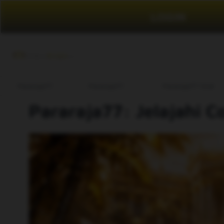
LOGIN
Pararaja77
Pararaja77
Pararaja77 Viral
Pararaja77: Jelajahi 