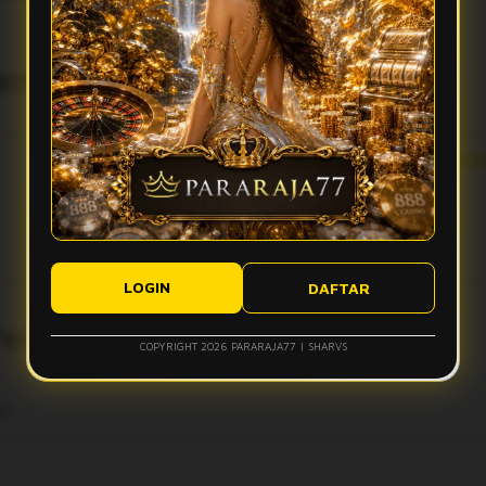
ember PARARAJA77
Satria Adi***
5 menit lalu
6 
utan
Cosmoplay Seru
lalu terasa fresh. Ada
Pararaja77 cocok buat yang suka tampilan m
ahami, dan pengalaman
penuh warna. Dipakai lewat HP tetap ringan, r
membosankan.
dan nyaman digunakan.
LOGIN
DAFTAR
Pertanyaan Umum
COPYRIGHT 2026 PARARAJA77 | SHARVS
i?
rna, tampilan modern, akses cepat, dan kejutan menarik yang mem
n digital lebih menyenangkan.