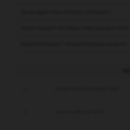
Ya, Pararaja77 memiliki navigasi sederhana dan tampil
Apa keunggulan dunia cosmoplay di Pararaja77?
Dunia cosmoplay di Pararaja77 menawarkan suasana penuh 
Apakah Pararaja77 bisa diakses melalui perangkat mobile?
Ya, Pararaja77 dapat diakses melalui smartphone, ta
Bagaimana Pararaja77 menjaga kenyamanan pengguna?
Pararaja77 menjaga kenyamanan pengguna melalui sistem 
Ke
Enkripsi End-to-End terbaru 2026.
Jaminan saldo utuh 100%.