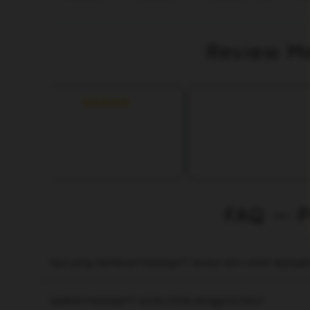
Review M
Fery Ilh***
3 menit lalu
Dunia Penuh Warna
Banyak Kej
ya tampilan yang cerah dan menarik.
Saya suka Pararaja77 karena se
epat, menunya rapi, dan suasana
nuansa seru, fitur mudah dip
bikin pengalaman terasa lebih seru.
bermain jadi tidak 
FAQ — 
Apa yang membuat Pararaja77 terasa seru untuk dijelajah
Pararaja77 menghadirkan dunia cosmoplay penuh wa
Apakah Pararaja77 cocok untuk pengguna baru?
pengalama