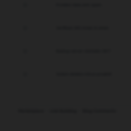
Proteksi data anti-spam.
Verifikasi WD instan & aman.
Backup server otomatis 24/7.
Sistem deteksi intrusi proaktif.
Marketplace
Link Building
Blog Comments