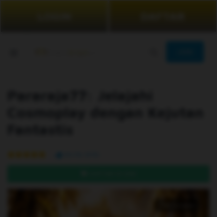
LOGIN
DAFTAR
JOIN
Pararaja77: Jelajahi
Cosmoplay dengan Kejutan
Fantastis
99.5% (976)
DAFTAR DI SINI