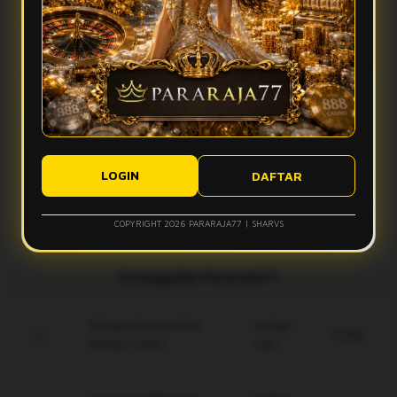
Pararaja77 menghadirkan dunia cosmoplay penuh warna,
Apakah Pararaja77 cocok untuk pengguna baru?
tampilan modern, akses cepat, dan kejutan menarik yang
membuat pengalaman digital lebih menyenangkan.
Ya, Pararaja77 memiliki navigasi sederhana dan tampilan
Apa keunggulan dunia cosmoplay di Pararaja77?
yang mudah dipahami sehingga cocok untuk pengguna baru
maupun pengguna berpengalaman.
Dunia cosmoplay di Pararaja77 menawarkan suasana penuh
Apakah Pararaja77 bisa diakses melalui perangkat mobile?
warna, fitur menarik, dan pengalaman hiburan yang terasa
lebih hidup setiap hari.
LOGIN
DAFTAR
Ya, Pararaja77 dapat diakses melalui smartphone, tablet,
Bagaimana Pararaja77 menjaga kenyamanan pengguna?
maupun desktop dengan tampilan yang ringan, responsif,
dan nyaman digunakan.
COPYRIGHT 2026 PARARAJA77 | SHARVS
Pararaja77 menjaga kenyamanan pengguna melalui sistem
stabil, tampilan rapi, akses cepat, dan pembaruan berkala
untuk pengalaman yang lebih optimal.
Keunggulan Pararaja77
Enkripsi End-to-End
Setiap
Gratis
terbaru 2026.
Hari