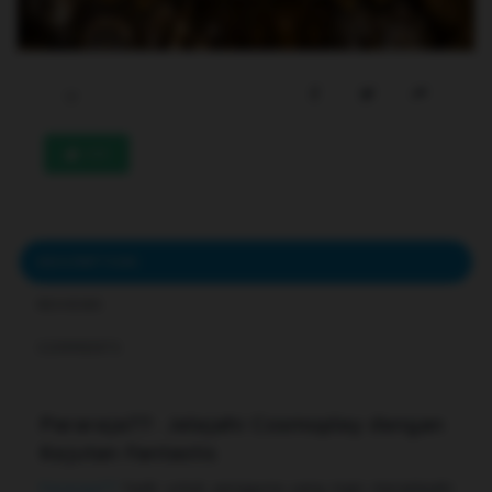
233
DESCRIPTION
REVIEWS
COMMENTS
Pararaja77: Jelajahi Cosmoplay dengan
Kejutan Fantastis
Pararaja77
hadir untuk pengguna yang ingin menjelajahi