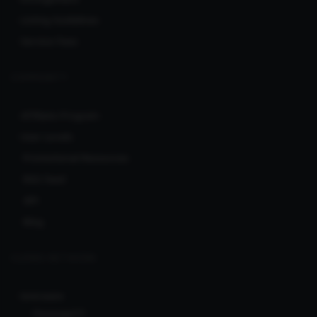
Listing Guidelines
Service Fees
COMMUNITY
Affiliate Program
User Levels
Promotional Resources
RSS feed
API
Blog
CLERKS NETWORK
Ionicware
Pararaja77