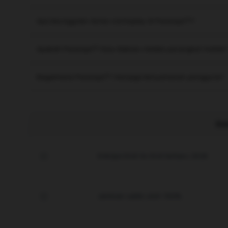
Ya, Pararaja77 memiliki navigasi sederhana dan tampil
Apa keunggulan dunia cosmoplay di Pararaja77?
Dunia cosmoplay di Pararaja77 menawarkan suasana penuh 
Apakah Pararaja77 bisa diakses melalui perangkat mobile?
Ya, Pararaja77 dapat diakses melalui smartphone, ta
Bagaimana Pararaja77 menjaga kenyamanan pengguna?
Pararaja77 menjaga kenyamanan pengguna melalui sistem 
Ke
Enkripsi End-to-End terbaru 2026.
Jaminan saldo utuh 100%.