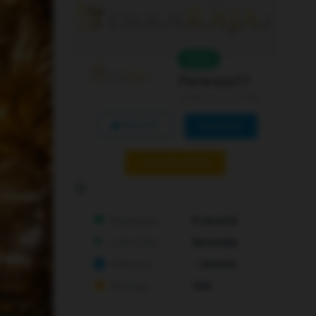
Online
Pararaja77
Joined Jan 01 2026
FOLLOW
CONTACT
CUSTOM ORDER
Response
3
second
Last seen
Recently
Delivery
1
minute
Ratings
250