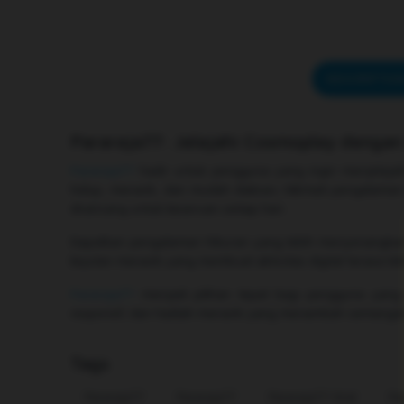
DESCRIPTIO
Pararaja77: Jelajahi Cosmoplay dengan 
Pararaja77
hadir untuk pengguna yang ingin menjelajah
hidup, menarik, dan mudah diakses. Nikmati pengalaman 
dirancang untuk keseruan setiap hari.
Dapatkan pengalaman hiburan yang lebih menyenangkan 
kejutan menarik yang membuat aktivitas digital terasa leb
Pararaja77
menjadi pilihan tepat bagi pengguna yan
responsif, dan hadiah menarik yang menambah semangat d
Tags
Pararaja77
Pararaja77
Pararaja77 Viral
Pa