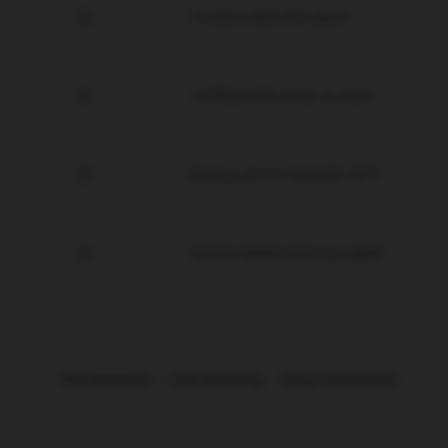
Proteksi data anti-spam.
Verifikasi WD instan & aman.
Backup server otomatis 24/7.
Sistem deteksi intrusi proaktif.
Marketplace
Link Building
Blog Comments