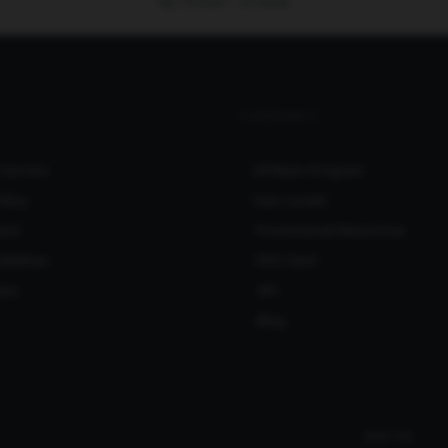
Rp
10.000
-
In stock
COMMUNITY
Service
Affiliate Program
olicy
User Levels
ment
Promotional Resources
idelines
RSS feed
ees
API
Blog
Join Us