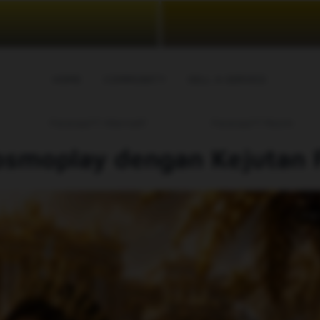
HOME
COMMUNITY
SELL A SERVICE
Pararaja77 Alternatif
Pararaja77 Resmi
Cosmoplay dengan Kejutan 