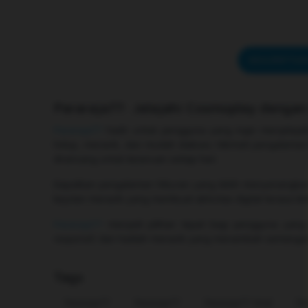
DESCRIPTIO
Pararaja77: Jelajahi Cosmoplay dengan 
Pararaja77
hadir untuk pengguna yang ingin menjelajah
hidup, menarik, dan mudah diakses. Nikmati pengalaman 
dirancang untuk keseruan setiap hari.
Dapatkan pengalaman hiburan yang lebih menyenangkan 
kejutan menarik yang membuat aktivitas digital terasa leb
Pararaja77
menjadi pilihan tepat bagi pengguna yan
responsif, dan hadiah menarik yang menambah semangat d
Tags
Pararaja77
Pararaja77
Pararaja77 Viral
Pa