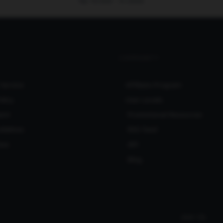
Rp
10.000
-
In stock
COMMUNITY
Service
Affiliate Program
olicy
User Levels
ment
Promotional Resources
idelines
RSS feed
ees
API
Blog
Join Us