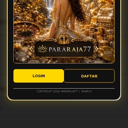
ember PARARAJA77
Satria Adi***
5 menit lalu
6 
utan
Cosmoplay Seru
lalu terasa fresh. Ada
Pararaja77 cocok buat yang suka tampilan m
ahami, dan pengalaman
penuh warna. Dipakai lewat HP tetap ringan, r
membosankan.
dan nyaman digunakan.
LOGIN
DAFTAR
Pertanyaan Umum
COPYRIGHT 2026 PARARAJA77 | SHARVS
i?
rna, tampilan modern, akses cepat, dan kejutan menarik yang mem
n digital lebih menyenangkan.