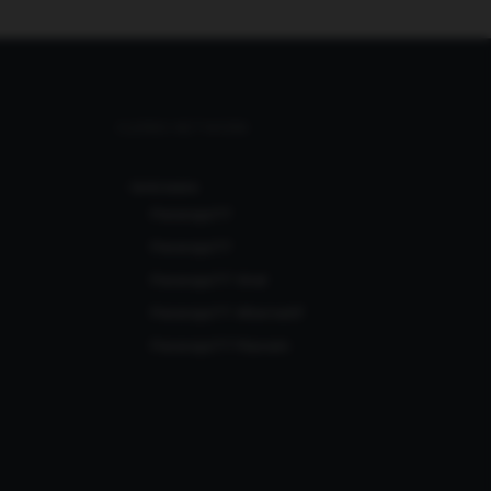
CLERKS NETWORK
Ionicware
Pararaja77
Pararaja77
Pararaja77 Viral
Pararaja77 Alternatif
Pararaja77 Maxwin