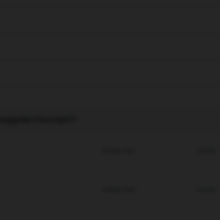
an yang mudah dipahami sehingga cocok untuk pengguna baru maupun
berpengalaman.
warna, fitur menarik, dan pengalaman hiburan yang terasa lebih hid
hari.
blet, maupun desktop dengan tampilan yang ringan, responsif, dan n
digunakan.
stabil, tampilan rapi, akses cepat, dan pembaruan berkala untuk p
yang lebih optimal.
unggulan Pararaja77
Setiap Hari
Gratis
Setiap Hari
Gratis