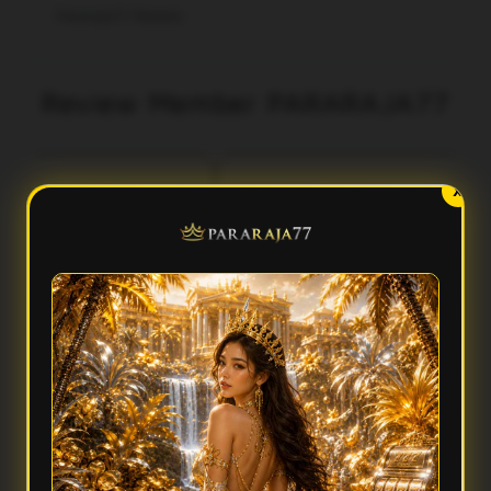
Pararaja77 Maxwin
Review Member PARARAJA77
aka
Fery
X
3 menit lalu
5 menit lalu
l***
Ilh***
Dunia Penuh Warna
Banyak Kejutan
araja77 punya tampilan yang
Saya suka Pararaja77 karena selalu
rah dan menarik. Aksesnya
terasa fresh. Ada nuansa seru, fitur
t, menunya rapi, dan suasana
mudah dipahami, dan pengalaman
oplay-nya bikin pengalaman
bermain jadi tidak membosankan.
terasa lebih seru.
FAQ — Pertanyaan Umum
Apa yang membuat Pararaja77 terasa seru untuk dijelajahi?