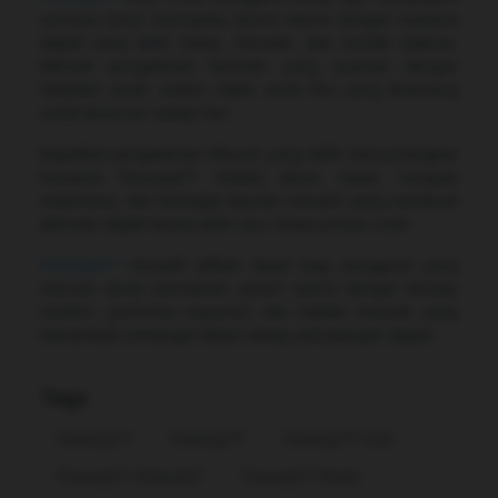
serunya dunia cosmoplay penuh warna dengan suasana
digital yang lebih hidup, menarik, dan mudah diakses.
Nikmati pengalaman bermain yang nyaman dengan
tampilan cerah, sistem stabil, serta fitur yang dirancang
untuk keseruan setiap hari.
Dapatkan pengalaman hiburan yang lebih menyenangkan
bersama Pararaja77 melalui akses cepat, navigasi
sederhana, dan berbagai kejutan menarik yang membuat
aktivitas digital terasa lebih seru tanpa proses rumit.
Pararaja77
menjadi pilihan tepat bagi pengguna yang
mencari dunia permainan penuh warna dengan konsep
modern, performa responsif, dan hadiah menarik yang
menambah semangat dalam setiap petualangan digital.
Tags
Pararaja77
Pararaja77
Pararaja77 Viral
Pararaja77 Alternatif
Pararaja77 Resmi