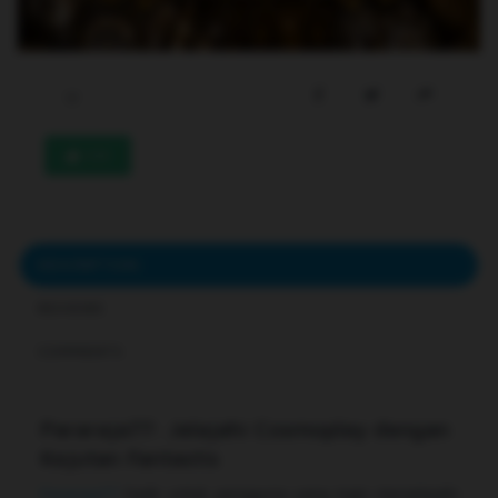
233
DESCRIPTION
REVIEWS
COMMENTS
Pararaja77: Jelajahi Cosmoplay dengan
Kejutan Fantastis
Pararaja77
hadir untuk pengguna yang ingin menjelajahi