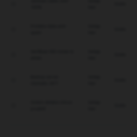
Jaminan saldo utuh
Setiap
Gratis
100%.
Hari
Proteksi data anti-
Setiap
Gratis
spam.
Hari
Verifikasi WD instan &
Setiap
Gratis
aman.
Hari
Backup server
Setiap
Gratis
otomatis 24/7.
Hari
Sistem deteksi intrusi
Setiap
Gratis
proaktif.
Hari