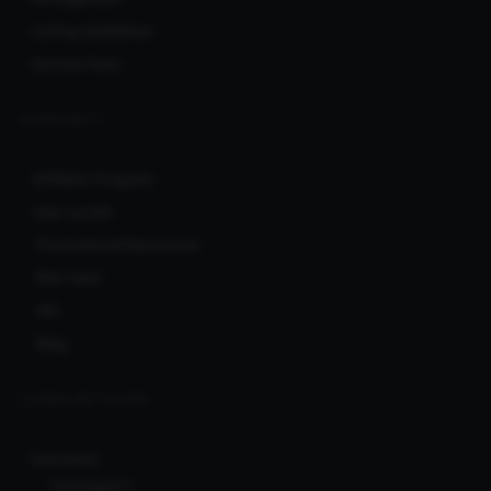
Listing Guidelines
Service Fees
COMMUNITY
Affiliate Program
User Levels
Promotional Resources
RSS feed
API
Blog
CLERKS NETWORK
Ionicware
Pararaja77