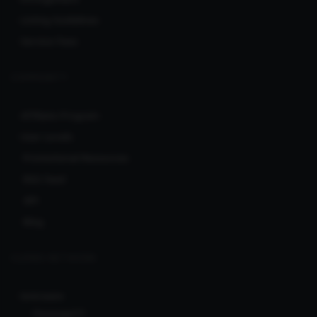
Listing Guidelines
Service Fees
COMMUNITY
Affiliate Program
User Levels
Promotional Resources
RSS feed
API
Blog
CLERKS NETWORK
Ionicware
Pararaja77