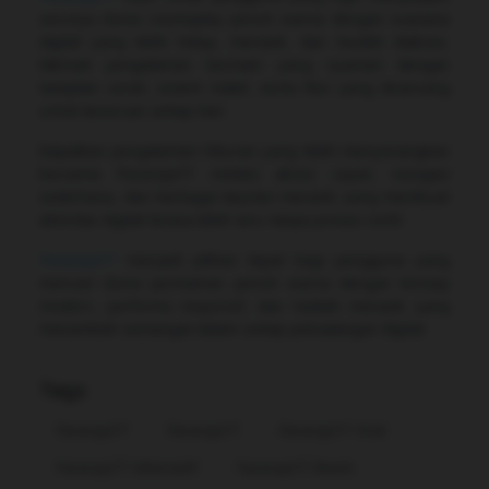
serunya dunia cosmoplay penuh warna dengan suasana
digital yang lebih hidup, menarik, dan mudah diakses.
Nikmati pengalaman bermain yang nyaman dengan
tampilan cerah, sistem stabil, serta fitur yang dirancang
untuk keseruan setiap hari.
Dapatkan pengalaman hiburan yang lebih menyenangkan
bersama Pararaja77 melalui akses cepat, navigasi
sederhana, dan berbagai kejutan menarik yang membuat
aktivitas digital terasa lebih seru tanpa proses rumit.
Pararaja77
menjadi pilihan tepat bagi pengguna yang
mencari dunia permainan penuh warna dengan konsep
modern, performa responsif, dan hadiah menarik yang
menambah semangat dalam setiap petualangan digital.
Tags
Pararaja77
Pararaja77
Pararaja77 Viral
Pararaja77 Alternatif
Pararaja77 Resmi