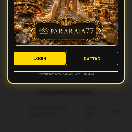
Pararaja77 menghadirkan dunia cosmoplay penuh warna,
Apakah Pararaja77 cocok untuk pengguna baru?
tampilan modern, akses cepat, dan kejutan menarik yang
membuat pengalaman digital lebih menyenangkan.
Ya, Pararaja77 memiliki navigasi sederhana dan tampilan
Apa keunggulan dunia cosmoplay di Pararaja77?
yang mudah dipahami sehingga cocok untuk pengguna baru
maupun pengguna berpengalaman.
Dunia cosmoplay di Pararaja77 menawarkan suasana penuh
Apakah Pararaja77 bisa diakses melalui perangkat mobile?
warna, fitur menarik, dan pengalaman hiburan yang terasa
lebih hidup setiap hari.
LOGIN
DAFTAR
Ya, Pararaja77 dapat diakses melalui smartphone, tablet,
Bagaimana Pararaja77 menjaga kenyamanan pengguna?
maupun desktop dengan tampilan yang ringan, responsif,
dan nyaman digunakan.
COPYRIGHT 2026 PARARAJA77 | SHARVS
Pararaja77 menjaga kenyamanan pengguna melalui sistem
stabil, tampilan rapi, akses cepat, dan pembaruan berkala
untuk pengalaman yang lebih optimal.
Keunggulan Pararaja77
Enkripsi End-to-End
Setiap
Gratis
terbaru 2026.
Hari