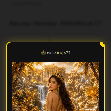
Pararaja77 Maxwin
Review Member PARARAJA77
aka
Fery
X
3 menit lalu
5 menit lalu
l***
Ilh***
Dunia Penuh Warna
Banyak Kejutan
araja77 punya tampilan yang
Saya suka Pararaja77 karena selalu
rah dan menarik. Aksesnya
terasa fresh. Ada nuansa seru, fitur
t, menunya rapi, dan suasana
mudah dipahami, dan pengalaman
oplay-nya bikin pengalaman
bermain jadi tidak membosankan.
terasa lebih seru.
FAQ — Pertanyaan Umum
Apa yang membuat Pararaja77 terasa seru untuk dijelajahi?