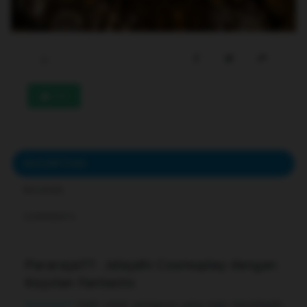
233
DESCRIPTION
REVIEWS
COMMENTS
Pararaja77: Jelajahi Cosmoplay dengan
Kejutan Fantastis
Pararaja77
hadir untuk pengguna yang ingin menjelajahi