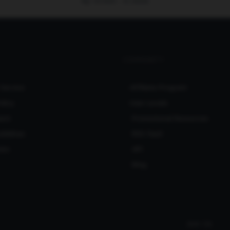
Rp
10.000
-
In stock
COMMUNITY
Service
Affiliate Program
olicy
User Levels
ment
Promotional Resources
idelines
RSS feed
ees
API
Blog
Join Us