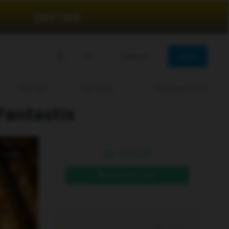
DAFTAR
SIGN IN
JOIN
Link Slot
Link Gacor
Pararaja77 Viral
Fantastis
Rp
10.000
DAFTAR DI SINI
Level 4