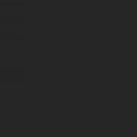
 pengguna
up setiap
yaman
engalaman