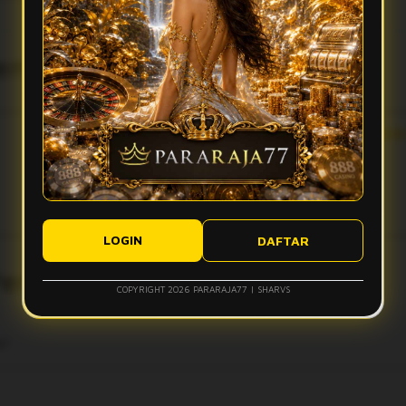
ember PARARAJA77
Satria Adi***
5 menit lalu
6 
utan
Cosmoplay Seru
lalu terasa fresh. Ada
Pararaja77 cocok buat yang suka tampilan mo
ahami, dan pengalaman
penuh warna. Dipakai lewat HP tetap ringan, r
membosankan.
dan nyaman digunakan.
LOGIN
DAFTAR
Pertanyaan Umum
COPYRIGHT 2026 PARARAJA77 | SHARVS
i?
rna, tampilan modern, akses cepat, dan kejutan menarik yang mem
n digital lebih menyenangkan.