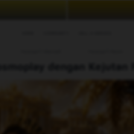
HOME
COMMUNITY
SELL A SERVICE
Pararaja77 Alternatif
Pararaja77 Resmi
Cosmoplay dengan Kejutan 