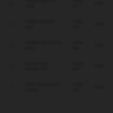
Jaminan saldo utuh
Setiap
Gratis
100%.
Hari
Proteksi data anti-
Setiap
Gratis
spam.
Hari
Verifikasi WD instan &
Setiap
Gratis
aman.
Hari
Backup server
Setiap
Gratis
otomatis 24/7.
Hari
Sistem deteksi intrusi
Setiap
Gratis
proaktif.
Hari