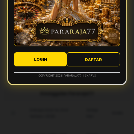
Pararaja77 menghadirkan dunia cosmoplay penuh warna,
Apakah Pararaja77 cocok untuk pengguna baru?
tampilan modern, akses cepat, dan kejutan menarik yang
membuat pengalaman digital lebih menyenangkan.
Ya, Pararaja77 memiliki navigasi sederhana dan tampilan
Apa keunggulan dunia cosmoplay di Pararaja77?
yang mudah dipahami sehingga cocok untuk pengguna baru
maupun pengguna berpengalaman.
Dunia cosmoplay di Pararaja77 menawarkan suasana penuh
Apakah Pararaja77 bisa diakses melalui perangkat mobile?
warna, fitur menarik, dan pengalaman hiburan yang terasa
lebih hidup setiap hari.
LOGIN
DAFTAR
Ya, Pararaja77 dapat diakses melalui smartphone, tablet,
Bagaimana Pararaja77 menjaga kenyamanan pengguna?
maupun desktop dengan tampilan yang ringan, responsif,
dan nyaman digunakan.
COPYRIGHT 2026 PARARAJA77 | SHARVS
Pararaja77 menjaga kenyamanan pengguna melalui sistem
stabil, tampilan rapi, akses cepat, dan pembaruan berkala
untuk pengalaman yang lebih optimal.
Keunggulan Pararaja77
Enkripsi End-to-End
Setiap
Gratis
terbaru 2026.
Hari