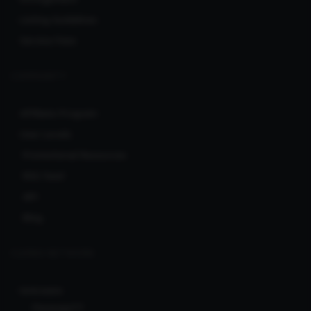
Listing Guidelines
Service Fees
COMMUNITY
Affiliate Program
User Levels
Promotional Resources
RSS feed
API
Blog
CLERKS NETWORK
Ionicware
Pararaja77