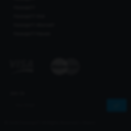
Pararaja77
Pararaja77 Viral
Pararaja77 Alternatif
Pararaja77 Maxwin
Join Us
© 2026 Pararaja77 All Rights Reserved | Sharvs