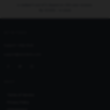
is ranked
5
out of
5
. Based on
250
user reviews.
Rp
10.000
-
In stock
GET IN TOUCH
Support:
Help Desk
support@seoclerks.com
ABOUT
Terms of Service
Privacy Policy
Infringement