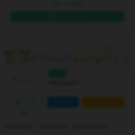
Rp
10.000
DAFTAR DI SINI
Level 4
Online
Pararaja77
Joined Jan 01 2026
FOLLOW
CONTACT
CUSTOM ORDER
Marketplace
Link Building
Blog Comments