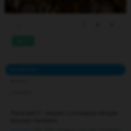
233
DESCRIPTION
REVIEWS
COMMENTS
Pararaja77: Jelajahi Cosmoplay dengan
Kejutan Fantastis
Pararaja77
hadir untuk pengguna yang ingin menjelajahi