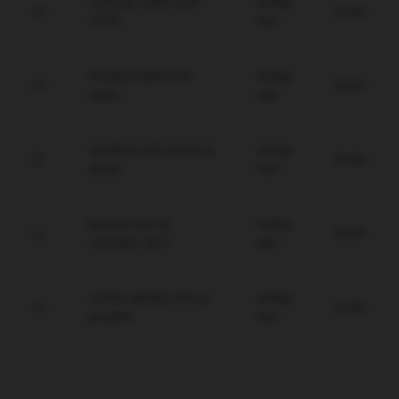
Jaminan saldo utuh
Setiap
Gratis
100%.
Hari
Proteksi data anti-
Setiap
Gratis
spam.
Hari
Verifikasi WD instan &
Setiap
Gratis
aman.
Hari
Backup server
Setiap
Gratis
otomatis 24/7.
Hari
Sistem deteksi intrusi
Setiap
Gratis
proaktif.
Hari